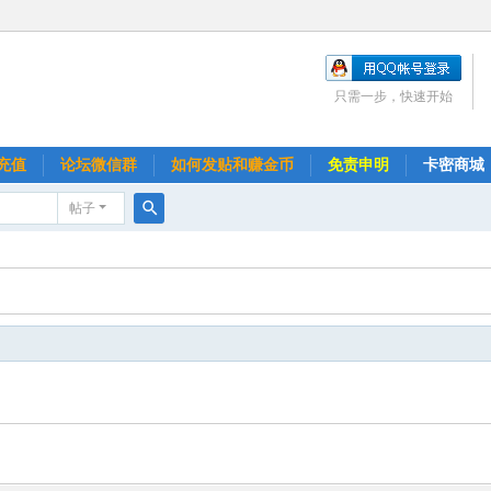
只需一步，快速开始
充值
论坛微信群
如何发贴和赚金币
免责申明
卡密商城
帖子
搜
索