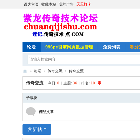
设为首页
收藏本站
我的广告
天天打卡
论坛
996pc引擎网页数据管理
免费列表
积分
»
论坛
›
传奇交流
›
传奇交流
紫
传奇交流
今日:
0
|
主题:
36
|
排名:
10
龙
传
子版块
奇
精品文章
技
术
发新帖
论