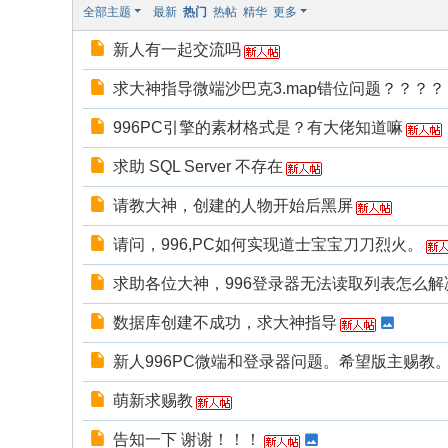
坛
全部主题
最新
热门
热帖
精华
更多
新人有一起交流吗
求大神指导微端沙巴克3.map错位问题？？？？
996PC引擎的素材格式是？有大佬知道嘛
求助 SQL Server 不存在
请教大神，创建的人物开始后黑屏
请问，996,PC如何实现道士宝宝刀刀烈火。
求助各位大神，996登录器无法读取列表怎么解
数据库创建不成功，求大神指导
新人996PC微端和登录器问题。希望版主赐教
萌新求赐教
告知一下 谢谢！！！