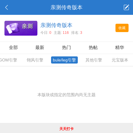
亲测传奇版本
亲测传奇版本
收藏
今日:
0
主题:
116
排名:
3
全部
最新
热门
热帖
精华
GOM引擎
翎风引擎
bule/leg引擎
其他引擎
元宝版本
本版块或指定的范围内尚无主题
天天打卡