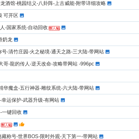
卧龙酒馆-桃园结义-八卦阵-上古威能-附带详细攻略
极 可开区
假人-国家系统-自动回收
持奶龙
号-清竹庄园-火之秘境-通天之路-三大陆-带网站
哥-龍的传人-逆天改命-攻略带网站 -996pc
精华魔盒-五行神器-雕纹系统-六大陆-带网站
-幸运保护-武器升级-有网站
链-一键回收
隐藏称号-世界BOS-限时外观-天下第一-带网站