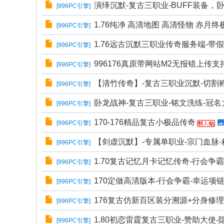
演绎沉默-复古三职业-BUFF装备，
[
996PC引擎
]
1.76纯净 高清地图 高清怪物 赤月终
[
996PC引擎
]
1.76远古沉默三职业传奇服务端-带
[
996PC引擎
]
996176真原带网站M2无报错上传支
[
996PC引擎
]
【清竹传奇】-复古三职业沉默-切割称
[
996PC引擎
]
卧龙战神-复古三职业-铭文洗练-冠名大
[
996PC引擎
]
170-176精品复古小极品传奇
[
996PC引擎
]
【剑虚沉默】-专属单职业-宗门血脉-
[
996PC引擎
]
1.70复古记忆月卡记忆传奇-行会争霸
[
996PC引擎
]
170定做高清版本-行会争霸-幸运项
[
996PC引擎
]
176复古仿新百区装分溯源+分身修理
[
996PC引擎
]
1.80初恋雷霆复古三职业-赞助大使-
[
996PC引擎
]