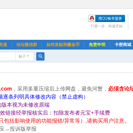
只需一步，快速开始
充值
论坛微信群
如何发贴和赚金币
免责申明
卡密商城
帖子
搜
索
.com
，采用多重压缩后上传网盘，避免河蟹，
必须含论
必须逐条列明具体修改内容（禁止虚构）
的版本视为未修改原端
失效链接经举报核实后：扣除发布者元宝+手续费
只包括影响使用的功能报错/异常等）,请购买用户注意。
响应→投诉版举报