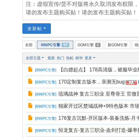
坛
注：虚假宣传/货不对版将永久取消发布权限
请勿发布主题购买贴！请勿发布主题购买贴！
发新帖
全部
996PC引擎
55
GOM引擎
8
新GOM引擎
翎
全部主题
最新
热门
热帖
精华
更多
【白嫖起点】 178高清版，裙服毕
[
996PC引擎
]
170定制复古版本，亲测无bug
[
996PC引擎
]
琉璃战神 复古三职业 至尊骨王 官微晋
[
996PC引擎
]
独家开过区楚城战神+9特色版本 市
[
996PC引擎
]
176复古沉默-开区版本-装备洗炼-月
[
996PC引擎
]
恒龙复古-复古三职业-血剑打造-爆率护
[
996PC引擎
]