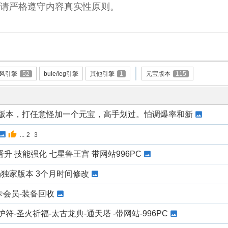
，请严格遵守内容真实性原则。
风引擎
52
bule/leg引擎
其他引擎
1
元宝版本
115
业版本，打任意怪加一个元宝，高手划过。怕调爆率和新
...
2
3
升 技能强化 七星鲁王宫 带网站996PC
场独家版本 3个月时间修改
卡会员-装备回收
符-圣火祈福-太古龙典-通天塔 -带网站-996PC