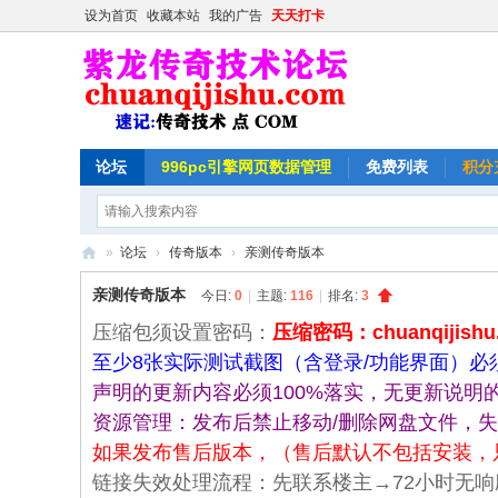
设为首页
收藏本站
我的广告
天天打卡
论坛
996pc引擎网页数据管理
免费列表
积分
»
论坛
›
传奇版本
›
亲测传奇版本
紫
亲测传奇版本
今日:
0
|
主题:
116
|
排名:
3
龙
压缩包须设置密码：
压缩密码：chuanqijishu
传
至少8张实际测试截图（含登录/功能界面）
奇
声明的更新内容必须100%落实，无更新说明
技
资源管理：发布后禁止移动/删除网盘文件，
术
如果发布售后版本，（售后默认不包括安装，
论
链接失效处理流程：先联系楼主→72小时无