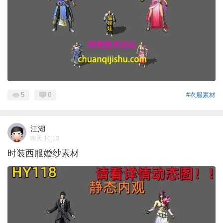
5
0
#衣服素材
江湖
昨天 10:13
时装西服婚纱素材