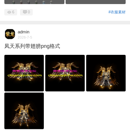
6
0
#衣服素材
admin
2026-7-5
凤天系列带翅膀png格式