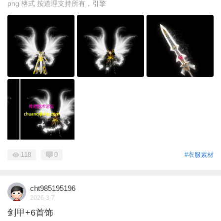
png 格式 按道理支持所有，引擎
118
0
#衣服素材
cht985195196
2026-3-7
剑甲+6首饰