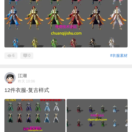
6
0
#衣服素材
江湖
昨天 10:06
12件衣服-复古样式