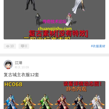
10
0
#衣服素材
江湖
昨天 10:09
复古城主衣服12套