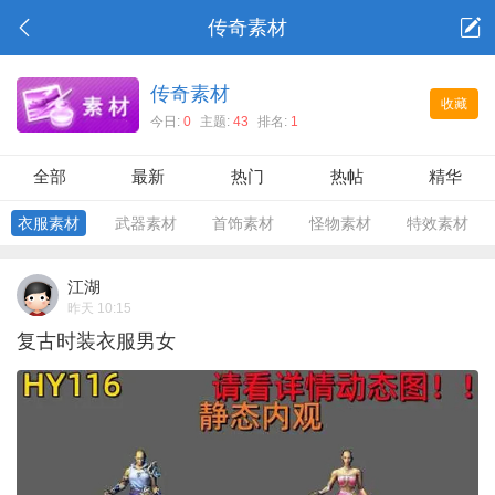
传奇素材
传奇素材
收藏
今日:
0
主题:
43
排名:
1
全部
最新
热门
热帖
精华
衣服素材
武器素材
首饰素材
怪物素材
特效素材
江湖
昨天 10:15
复古时装衣服男女