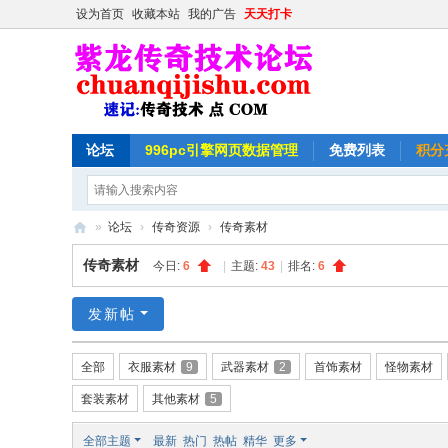
设为首页
收藏本站
我的广告
天天打卡
论坛
996pc引擎网页数据管理
免费列表
积分
»
论坛
›
传奇资源
›
传奇素材
紫
传奇素材
今日:
6
|
主题:
43
|
排名:
6
龙
传
发新帖
奇
全部
衣服素材
9
武器素材
2
首饰素材
怪物素材
技
套装素材
其他素材
5
术
论
全部主题
最新
热门
热帖
精华
更多