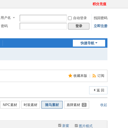
积分充值
用户名
自动登录
找回密码
密码
立即注册
登录
快捷导航
收藏本版
|
订阅
返 回
NPC素材
时装素材
骑马素材
盾牌素材
2
收起
新窗
图片模式