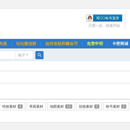
只需一步，快速开始
充值
论坛微信群
如何发贴和赚金币
免责申明
卡密商城
帖子
搜
索
特效素材
4
界面素材
地图素材
14
技能素材
3
称号素材
2