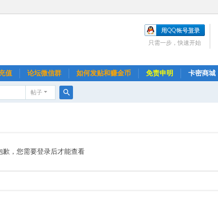
只需一步，快速开始
充值
论坛微信群
如何发贴和赚金币
免责申明
卡密商城
帖子
搜
索
抱歉，您需要登录后才能查看