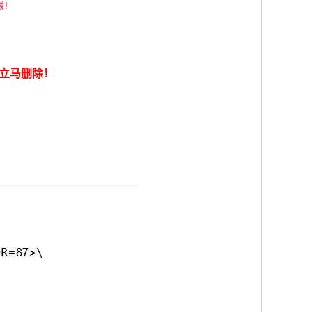
载！
立马删除！