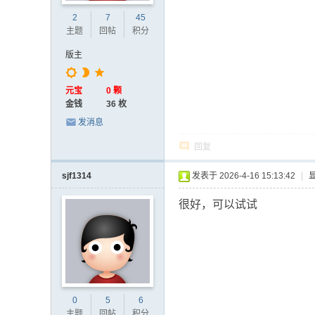
2
7
45
主题
回帖
积分
版主
元宝
0 颗
金钱
36 枚
发消息
回复
sjf1314
发表于 2026-4-16 15:13:42
|
很好，可以试试
0
5
6
主题
回帖
积分