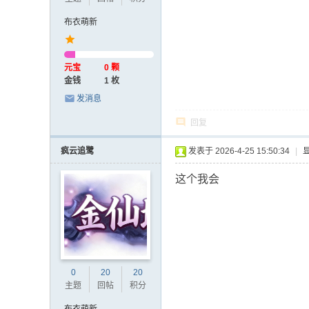
布衣萌新
元宝
0 颗
金钱
1 枚
发消息
回复
疯云追鹭
发表于 2026-4-25 15:50:34
|
这个我会
0
20
20
主题
回帖
积分