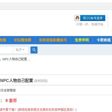
只需一步，快速开始
充值
论坛微信群
如何发贴和赚金币
免责申明
卡密商城
帖子
搜
NPC人物自己配置 ...
索
NPC人物自己配置
[复制链接]
显示全部楼层
格：
8 金币
请不要下载！(掉线在联系楼主无果后去失效申报区发帖！)