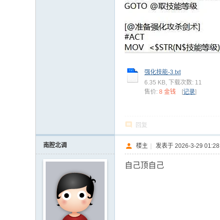
强化技能-3.txt
6.35 KB, 下载次数: 11
售价:
8 金钱
[
记录
]
回复
南腔北调
楼主
|
发表于 2026-3-29 01:28
自己顶自己