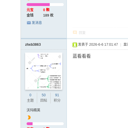
元宝
0 颗
金钱
189 枚
发消息
回复
zhxb3863
发表于 2026-6-6 17:01:47
|
显
蓝看看看
0
50
91
主题
回帖
积分
沃玛精英