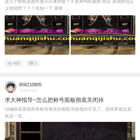
这几个框框是如何显示出来的呢？不是单纯的素材 然后 添加的自定
义按钮吧？？？告知一下 谢谢 ...
408
3
858210805
2026-4-20
求大神指导~怎么把称号面板彻底关闭掉
UI编辑器里面所有称号相关的都取消游戏内可见了。游戏界面还是
有这一页。 ...