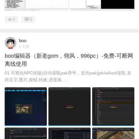
5
0
boo
3 天前
boo编辑器（新老gom，翎风，996pc）-免费-可断网
离线使用
01.可视化NPC排版(自动读取pak序号，支持pak/jpk/wil/wzl读取,支
持文字,图片,按钮,特效,进度条, ...