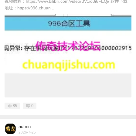
视频教程：https://www.bilibili.com/video/BV1io3i6FEQi/ 软件下载
地址：https://996.chuan ...
85
0
admin
2026-7-25