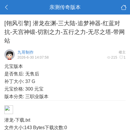
亲测传奇版本
[翎风引擎]
潜龙在渊-三大陆-追梦神器-红蓝对
抗-天宫神锻-切割之力-五行之力-无尽之塔-带网
站
九哥制作
楼主
2026-6-30 14:07:58
215
1
元宝版本
是否售后: 无售后
补丁大小: 37 G
元宝价格: 300 元宝
版本分类: 三职业版本
潜龙-下载.txt
文件大小:
143 Bytes
下载次数:
0