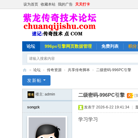
设为首页
收藏本站
我的广告
天天打卡
论坛
996pc引擎网页数据管理
免费列表
积分
»
论坛
›
传奇资源
›
共享传奇脚本
›
二级密码-996PC引擎
紫
发新帖
龙
楼主:
admin
二级密码-996PC引擎
火
[
传
奇
songzk
发表于 2026-6-22 19:41:34
|
技
学习学习
术
论