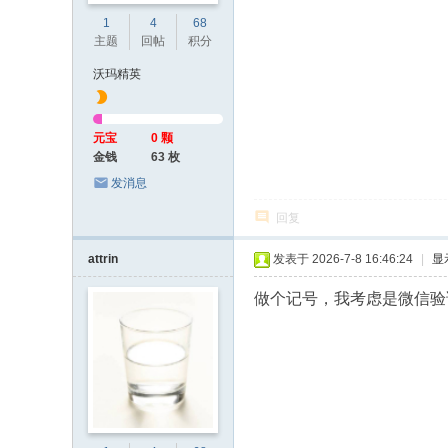
1
4
68
主题
回帖
积分
沃玛精英
元宝
0 颗
金钱
63 枚
发消息
回复
attrin
发表于 2026-7-8 16:46:24
|
显
做个记号，我考虑是微信验