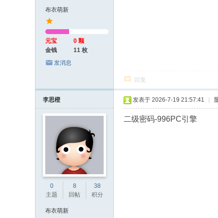
布衣萌新
元宝
0 颗
金钱
11 枚
发消息
回复
李思橙
发表于 2026-7-19 21:57:41
|
二级密码-996PC引擎
0
8
38
主题
回帖
积分
布衣萌新