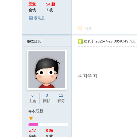
元宝
54 颗
金钱
3 枚
发消息
回复
qaz1230
发表于 2026-7-27 00:46:49
来自
学习学习
0
3
12
主题
回帖
积分
布衣萌新
元宝
0 颗
金钱
9 枚