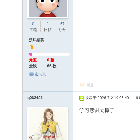
坛
0
1
67
主题
回帖
积分
沃玛精英
元宝
0 颗
金钱
66 枚
发消息
回复
q262688
发表于 2026-7-2 10:05:40
|
显
学习感谢太棒了