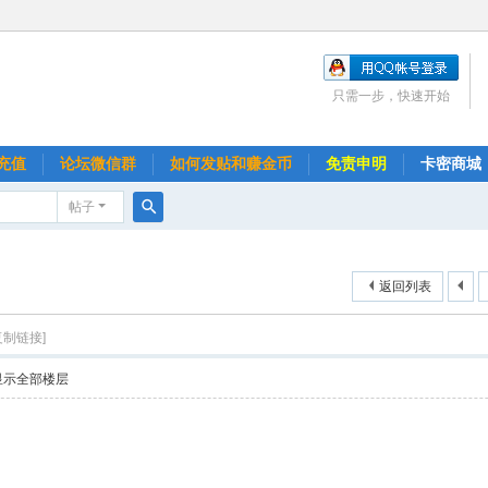
只需一步，快速开始
充值
论坛微信群
如何发贴和赚金币
免责申明
卡密商城
帖子
搜
索
返回列表
复制链接]
显示全部楼层