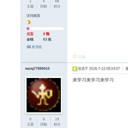
1
4
68
主题
回帖
积分
沃玛精英
元宝
0 颗
金钱
63 枚
发消息
回复
wang77889910
发表于 2026-7-12 09:24:07
|
来学习来学习来学习
0
8
19
主题
回帖
积分