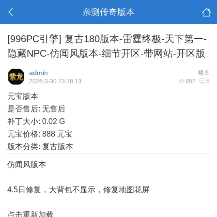
亲测传奇版本
[996PC引擎]
复古180版本-雷霆终极-天下第一-
隐藏NPC-仿闻风版本-细节开区-带网站-开区版
admin
楼主
2026-3-30 23:38:13
852
5
元宝版本
是否售后: 无售后
补丁大小: 0.02 G
元宝价格: 888 元宝
版本分类: 复古版本
仿闻风版本
4.5日修复，大背包不显示，修复地图花屏
点击重新加载