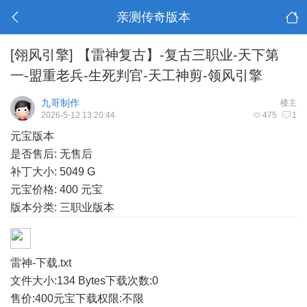
亲测传奇版本
[翎风引擎]
【雷神复古】-复古三职业-天下第
一-盟重老兵-生死判官-天工神剪-领风引擎
九哥制作
楼主
2026-5-12 13:20:44
475
1
元宝版本
是否售后: 无售后
补丁大小: 5049 G
元宝价格: 400 元宝
版本分类: 三职业版本
雷神-下载.txt
文件大小:
134 Bytes
下载次数:
0
售价:400元宝
下载权限:不限