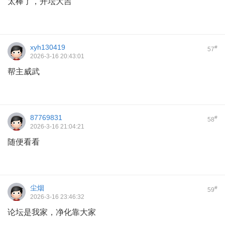
太棒了，开坛大吉
xyh130419
#
57
2026-3-16 20:43:01
帮主威武
87769831
#
58
2026-3-16 21:04:21
随便看看
尘烟
#
59
2026-3-16 23:46:32
论坛是我家，净化靠大家