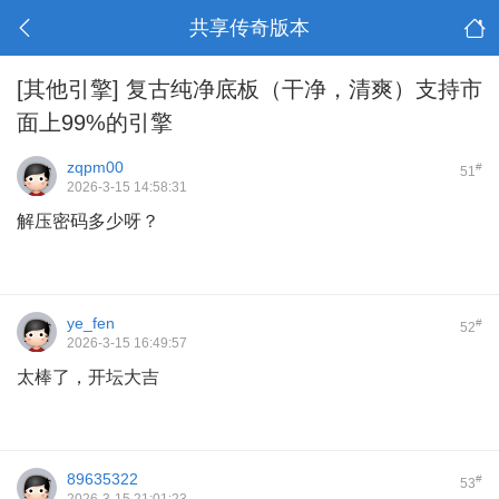
共享传奇版本
[其他引擎]
复古纯净底板（干净，清爽）支持市
面上99%的引擎
zqpm00
#
51
2026-3-15 14:58:31
解压密码多少呀？
ye_fen
#
52
2026-3-15 16:49:57
太棒了，开坛大吉
89635322
#
53